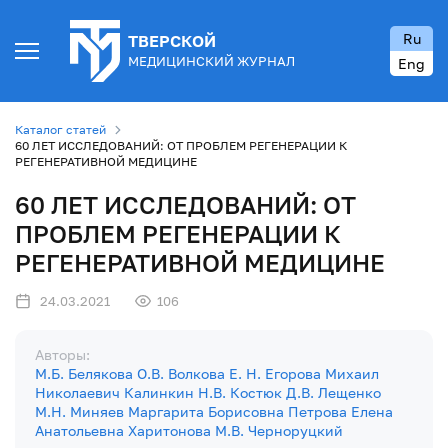
Ru
ТВЕРСКОЙ
МЕДИЦИНСКИЙ ЖУРНАЛ
Eng
Каталог статей
60 ЛЕТ ИССЛЕДОВАНИЙ: ОТ ПРОБЛЕМ РЕГЕНЕРАЦИИ К
РЕГЕНЕРАТИВНОЙ МЕДИЦИНЕ
60 ЛЕТ ИССЛЕДОВАНИЙ: ОТ
ПРОБЛЕМ РЕГЕНЕРАЦИИ К
РЕГЕНЕРАТИВНОЙ МЕДИЦИНЕ
24.03.2021
106
Авторы:
М.Б. Белякова
О.В. Волкова
Е. Н. Егорова
Михаил
Николаевич Калинкин
Н.В. Костюк
Д.В. Лещенко
М.Н. Миняев
Маргарита Борисовна Петрова
Елена
Анатольевна Харитонова
М.В. Черноруцкий