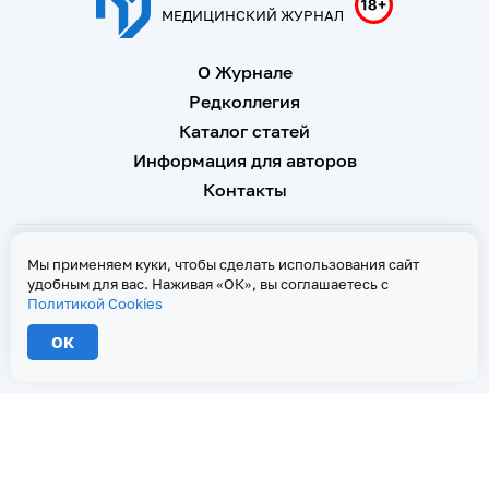
МЕДИЦИНСКИЙ ЖУРНАЛ
О Журнале
Редколлегия
Каталог статей
Информация для авторов
Контакты
Свидетельство о регистрации Эл № ФС 77 - 67146 от 16
Мы применяем куки, чтобы сделать использования сайт
сентября 2016 г
удобным для вас. Наживая «ОК», вы соглашаетесь с
Политикой Cookies
Политика Cookies
ОК
2026 © Тверской медицинский журнал. Все права защищены
При копировании текстов ссылка на страницу-первоисточник обязательна