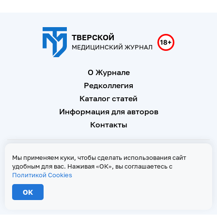
ТВЕРСКОЙ
МЕДИЦИНСКИЙ ЖУРНАЛ
О Журнале
Редколлегия
Каталог статей
Информация для авторов
Контакты
Свидетельство о регистрации Эл № ФС 77 - 67146 от 16
Мы применяем куки, чтобы сделать использования сайт
сентября 2016 г
удобным для вас. Наживая «ОК», вы соглашаетесь с
Политикой Cookies
Политика Cookies
ОК
2026 © Тверской медицинский журнал. Все права защищены
При копировании текстов ссылка на страницу-первоисточник обязательна