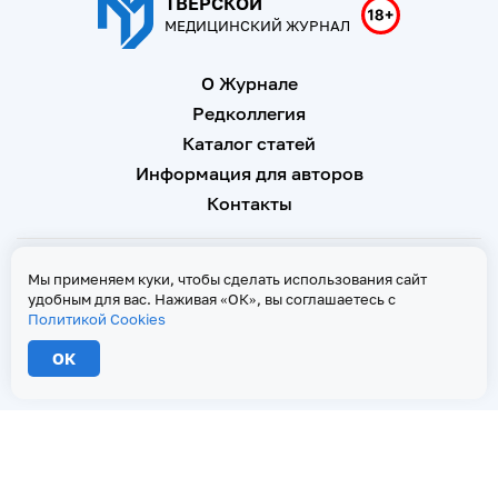
ТВЕРСКОЙ
МЕДИЦИНСКИЙ ЖУРНАЛ
О Журнале
Редколлегия
Каталог статей
Информация для авторов
Контакты
Свидетельство о регистрации Эл № ФС 77 - 67146 от 16
Мы применяем куки, чтобы сделать использования сайт
сентября 2016 г
удобным для вас. Наживая «ОК», вы соглашаетесь с
Политикой Cookies
Политика Cookies
ОК
2026 © Тверской медицинский журнал. Все права защищены
При копировании текстов ссылка на страницу-первоисточник обязательна