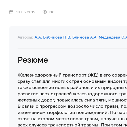
13.06.2019
116
Авторы:
А.А. Бибикова
Н.В. Блинова
А.А. Медведева
О.
Резюме
Железнодорожный транспорт (ЖД) в его соврем
сразу стал для многих стран основным видом т
также освоение новых районов и их природных 
развитие всех отраслей железнодорожного тра
железных дорог, повысилась сила тяги, мощност
В связи с прогрессом возросло число травм, 
изменением морфологии повреждений. По час
стоят на втором месте после травм, полученны
всех случаев транспортной травмы. При этом 