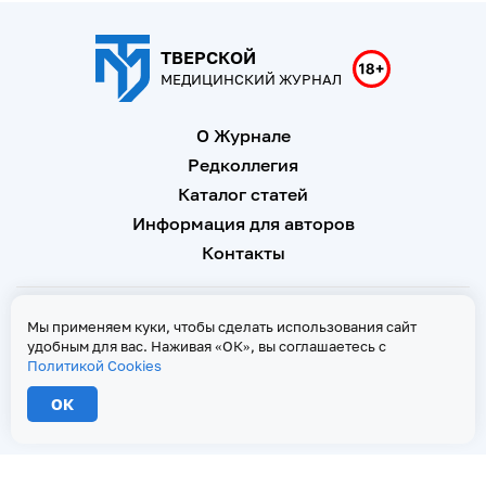
ТВЕРСКОЙ
МЕДИЦИНСКИЙ ЖУРНАЛ
О Журнале
Редколлегия
Каталог статей
Информация для авторов
Контакты
Свидетельство о регистрации Эл № ФС 77 - 67146 от 16
Мы применяем куки, чтобы сделать использования сайт
сентября 2016 г
удобным для вас. Наживая «ОК», вы соглашаетесь с
Политикой Cookies
Политика Cookies
ОК
2026 © Тверской медицинский журнал. Все права защищены
При копировании текстов ссылка на страницу-первоисточник обязательна