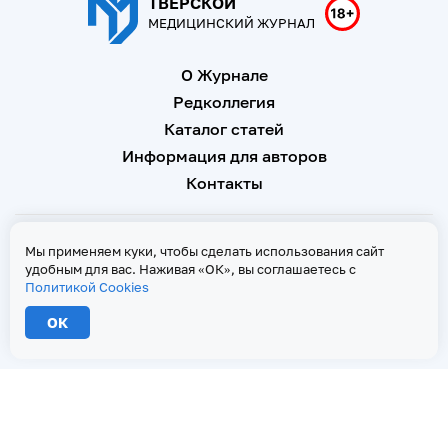
ТВЕРСКОЙ
МЕДИЦИНСКИЙ ЖУРНАЛ
О Журнале
Редколлегия
Каталог статей
Информация для авторов
Контакты
Свидетельство о регистрации Эл № ФС 77 - 67146 от 16
Мы применяем куки, чтобы сделать использования сайт
сентября 2016 г
удобным для вас. Наживая «ОК», вы соглашаетесь с
Политикой Cookies
Политика Cookies
ОК
2026 © Тверской медицинский журнал. Все права защищены
При копировании текстов ссылка на страницу-первоисточник обязательна