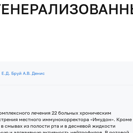
ГЕНЕРАЛИЗОВАН
М
а
Е.Д. Бруй
А.В. Денис
омплексного лечения 22 больных хроническим
стрения местного иммунокорректора «Имудон». Кроме
в смывах из полости рта и в десневой жидкости
ную и адгезивную активность нейтрофилов. В ротовой