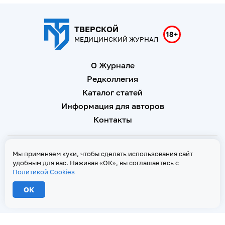
ТВЕРСКОЙ
МЕДИЦИНСКИЙ ЖУРНАЛ
О Журнале
Редколлегия
Каталог статей
Информация для авторов
Контакты
Свидетельство о регистрации Эл № ФС 77 - 67146 от 16
Мы применяем куки, чтобы сделать использования сайт
сентября 2016 г
удобным для вас. Наживая «ОК», вы соглашаетесь с
Политикой Cookies
Политика Cookies
ОК
2026 © Тверской медицинский журнал. Все права защищены
При копировании текстов ссылка на страницу-первоисточник обязательна