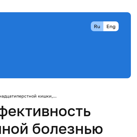
Ru
Eng
адцатиперстной кишки,...
фективность
нной болезнью