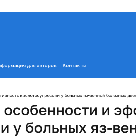
формация для авторов
Контакты
ивность кислотосупрессии у больных яз-венной болезнью двен
особенности и эф
и у больных яз-ве