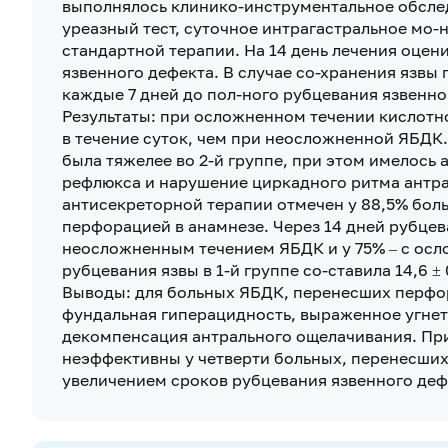
выполнялось клинико-инструментальное обсле
уреазный тест, суточное интрагастральное мо-
стандартной терапии. На 14 день лечения оце
язвенного дефекта. В случае со-хранения язв
каждые 7 дней до пол-ного рубцевания язвенно
Результаты: при осложненном течении кислотно
в течение суток, чем при неосложненной ЯБДК
была тяжелее во 2-й группе, при этом имелось
рефлюкса и нарушение циркадного ритма антра
антисекреторной терапии отмечен у 88,5% бол
перфорацией в анамнезе. Через 14 дней рубцев
неосложненным течением ЯБДК и у 75% – с ос
рубцевания язвы в 1-й группе со-ставила 14,6 ± 0,
Выводы: для больных ЯБДК, перенесших перфор
фундальная гиперацидность, выраженное угнет
декомпенсация антрального ощелачивания. При
неэффективны у четверти больных, перенесши
увеличением сроков рубцевания язвенного дефе