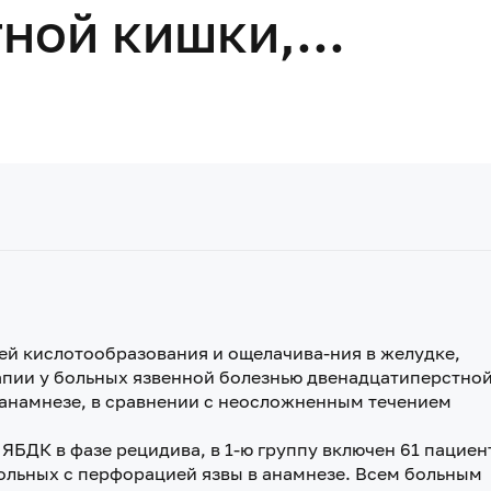
ной кишки,...
ей кислотообразования и ощелачива-ния в желудке,
апии у больных язвенной болезнью двенадцатиперстно
анамнезе, в сравнении с неосложненным течением
ЯБДК в фазе рецидива, в 1-ю группу включен 61 пациен
больных с перфорацией язвы в анамнезе. Всем больным