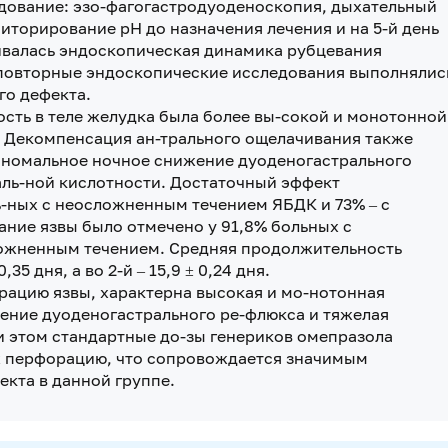
дование: эзо-фагогастродуоденоскопия, дыхательный
ниторирование рН до назначения лечения и на 5-й день
нивалась эндоскопическая динамика рубцевания
ы повторные эндоскопические исследования выполнялис
го дефекта.
сть в теле желудка была более вы-сокой и монотонной
. Декомпенсация ан-трального ощелачивания также
 аномальное ночное снижение дуоденогастрального
ль-ной кислотности. Достаточный эффект
ь-ных с неосложненным течением ЯБДК и 73% – с
ание язвы было отмечено у 91,8% больных с
ложненным течением. Средняя продолжительность
35 дня, а во 2-й – 15,9 ± 0,24 дня.
ацию язвы, характерна высокая и мо-нотонная
ение дуоденогастрального ре-флюкса и тяжелая
 этом стандартные до-зы генериков омепразола
х перфорацию, что сопровождается значимым
кта в данной группе.