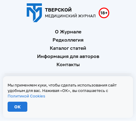
ТВЕРСКОЙ
МЕДИЦИНСКИЙ ЖУРНАЛ
О Журнале
Редколлегия
Каталог статей
Информация для авторов
Контакты
Свидетельство о регистрации Эл № ФС 77 - 67146 от 16
Мы применяем куки, чтобы сделать использования сайт
сентября 2016 г
удобным для вас. Наживая «ОК», вы соглашаетесь с
Политикой Cookies
Политика Cookies
ОК
2026 © Тверской медицинский журнал. Все права защищены
При копировании текстов ссылка на страницу-первоисточник обязательна