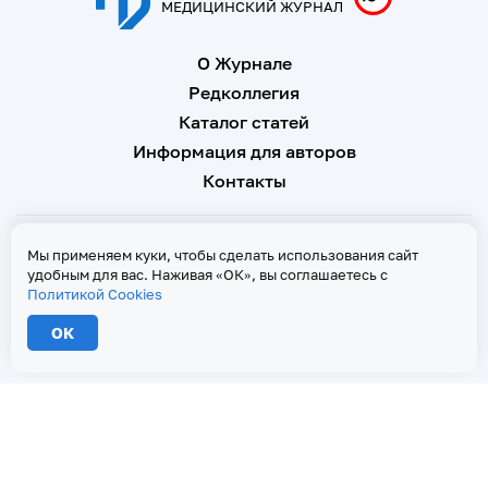
МЕДИЦИНСКИЙ ЖУРНАЛ
О Журнале
Редколлегия
Каталог статей
Информация для авторов
Контакты
Свидетельство о регистрации Эл № ФС 77 - 67146 от 16
Мы применяем куки, чтобы сделать использования сайт
сентября 2016 г
удобным для вас. Наживая «ОК», вы соглашаетесь с
Политикой Cookies
Политика Cookies
ОК
2026 © Тверской медицинский журнал. Все права защищены
При копировании текстов ссылка на страницу-первоисточник обязательна