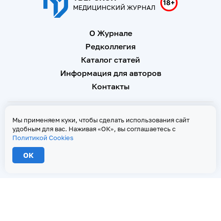
МЕДИЦИНСКИЙ ЖУРНАЛ
О Журнале
Редколлегия
Каталог статей
Информация для авторов
Контакты
Свидетельство о регистрации Эл № ФС 77 - 67146 от 16
Мы применяем куки, чтобы сделать использования сайт
сентября 2016 г
удобным для вас. Наживая «ОК», вы соглашаетесь с
Политикой Cookies
Политика Cookies
ОК
2026 © Тверской медицинский журнал. Все права защищены
При копировании текстов ссылка на страницу-первоисточник обязательна