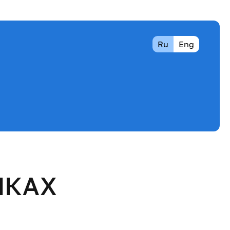
Ru
Eng
ИКАХ