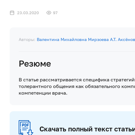
23.03.2020
97
Авторы:
Валентина Михайловна Мирзоева
А.Т. Аксёно
Резюме
В статье рассматривается специфика стратегий
толерантного общения как обязательного ком
компетенции врача.
Скачать полный текст стать