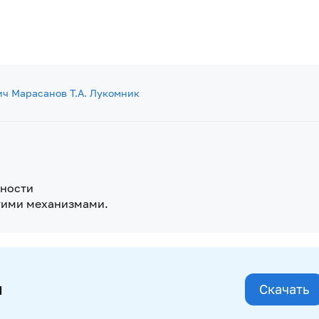
ич Марасанов
Т.А. Лукомник
тности
тими механизмами.
и
Скачать