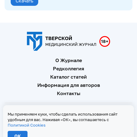
Скачать
ТВЕРСКОЙ
МЕДИЦИНСКИЙ ЖУРНАЛ
О Журнале
Редколлегия
Каталог статей
Информация для авторов
Контакты
Свидетельство о регистрации Эл № ФС 77 - 67146 от 16
Мы применяем куки, чтобы сделать использования сайт
сентября 2016 г
удобным для вас. Наживая «ОК», вы соглашаетесь с
Политикой Cookies
Политика Cookies
ОК
2026 © Тверской медицинский журнал. Все права защищены