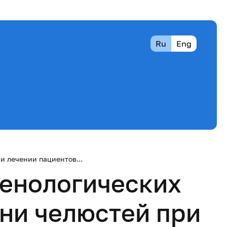
Ru
Eng
и лечении пациентов...
генологических
ани челюстей при