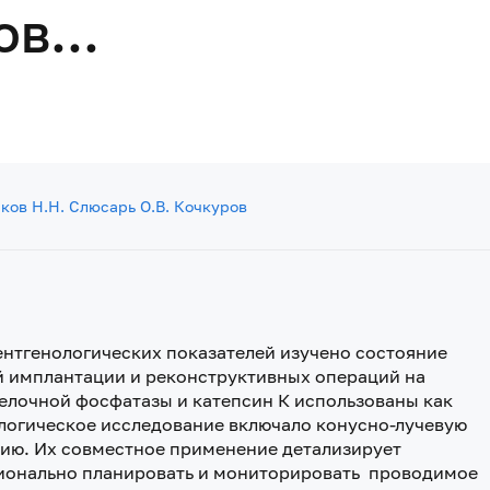
в...
иков
Н.Н. Слюсарь
О.В. Кочкуров
нтгенологических показателей изучено состояние
й имплантации и реконструктивных операций на
елочной фосфатазы и катепсин К использованы как
логическое исследование включало конусно-лучевую
ю. Их совместное применение детализирует
ционально планировать и мониторировать проводимое