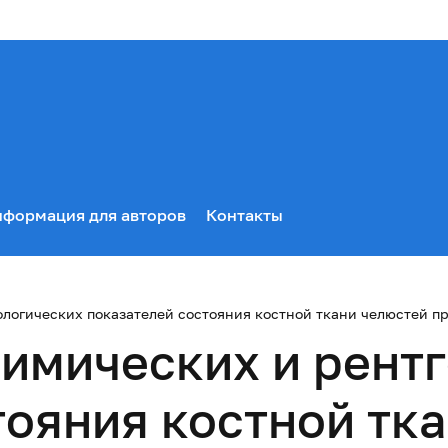
формация для авторов
Контакты
логических показателей состояния костной ткани челюстей пр
имических и рент
тояния костной тк