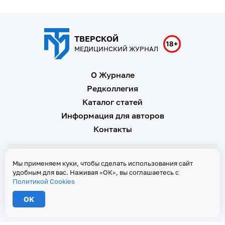
ТВЕРСКОЙ
МЕДИЦИНСКИЙ ЖУРНАЛ
О Журнале
Редколлегия
Каталог статей
Информация для авторов
Контакты
Свидетельство о регистрации Эл № ФС 77 - 67146 от 16
Мы применяем куки, чтобы сделать использования сайт
сентября 2016 г
удобным для вас. Наживая «ОК», вы соглашаетесь с
Политикой Cookies
Политика Cookies
ОК
2026 © Тверской медицинский журнал. Все права защищены
При копировании текстов ссылка на страницу-первоисточник обязательна