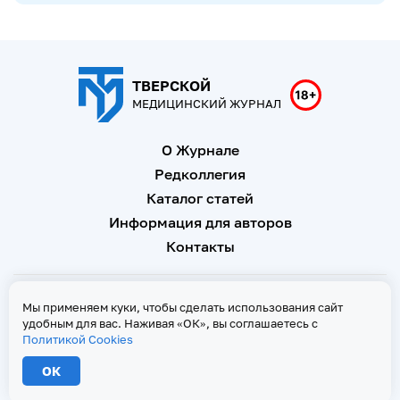
ТВЕРСКОЙ
МЕДИЦИНСКИЙ ЖУРНАЛ
О Журнале
Редколлегия
Каталог статей
Информация для авторов
Контакты
Свидетельство о регистрации Эл № ФС 77 - 67146 от 16
Мы применяем куки, чтобы сделать использования сайт
сентября 2016 г
удобным для вас. Наживая «ОК», вы соглашаетесь с
Политикой Cookies
Политика Cookies
ОК
2026 © Тверской медицинский журнал. Все права защищены
При копировании текстов ссылка на страницу-первоисточник обязательна