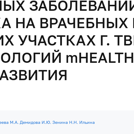
ЫХ ЗАБОЛЕВАНИЙ
А НА ВРАЧЕБНЫХ 
 УЧАСТКАХ Г. ТВ
ЛОГИЙ mHEALTH:
РАЗВИТИЯ
еева
М.А. Демидова
И.Ю. Зенина
Н.Н. Ильина