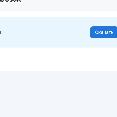
верситета.
и
Скачать