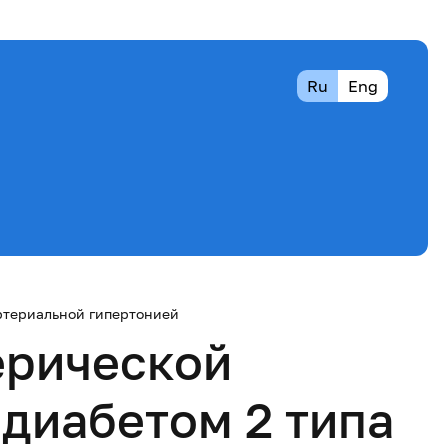
Ru
Eng
ртериальной гипертонией
ерической
диабетом 2 типа