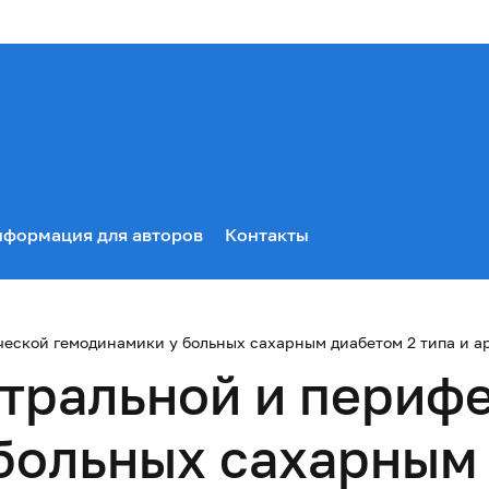
формация для авторов
Контакты
еской гемодинамики у больных сахарным диабетом 2 типа и а
тральной и периф
больных сахарным 