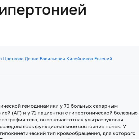
гипертонией
а Цветкова
Денис Васильевич Килейников
Евгений
рической гемодинамики у 70 больных сахарным
нией (АГ) и у 71 пациентки с гипертонической болезнью
реография тела, высокочастотная ультразвуковая
исследовалось функциональное состояние почек. У
 гипокинетический тип кровообращения, для которого