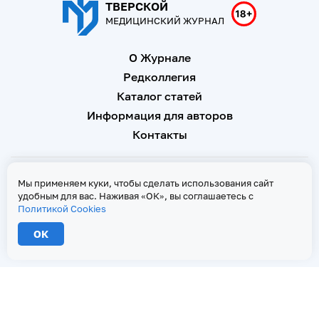
ТВЕРСКОЙ
МЕДИЦИНСКИЙ ЖУРНАЛ
О Журнале
Редколлегия
Каталог статей
Информация для авторов
Контакты
Свидетельство о регистрации Эл № ФС 77 - 67146 от 16
Мы применяем куки, чтобы сделать использования сайт
сентября 2016 г
удобным для вас. Наживая «ОК», вы соглашаетесь с
Политикой Cookies
Политика Cookies
ОК
2026 © Тверской медицинский журнал. Все права защищены
При копировании текстов ссылка на страницу-первоисточник обязательна