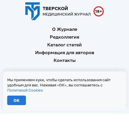
ТВЕРСКОЙ
МЕДИЦИНСКИЙ ЖУРНАЛ
О Журнале
Редколлегия
Каталог статей
Информация для авторов
Контакты
Свидетельство о регистрации Эл № ФС 77 - 67146 от 16
Мы применяем куки, чтобы сделать использования сайт
сентября 2016 г
удобным для вас. Наживая «ОК», вы соглашаетесь с
Политикой Cookies
Политика Cookies
ОК
2026 © Тверской медицинский журнал. Все права защищены
При копировании текстов ссылка на страницу-первоисточник обязательна