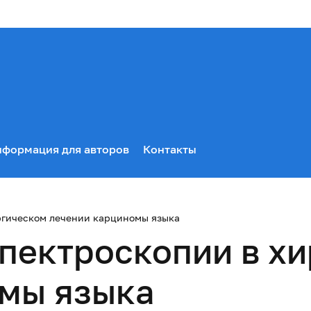
формация для авторов
Контакты
ргическом лечении карциномы языка
пектроскопии в х
омы языка