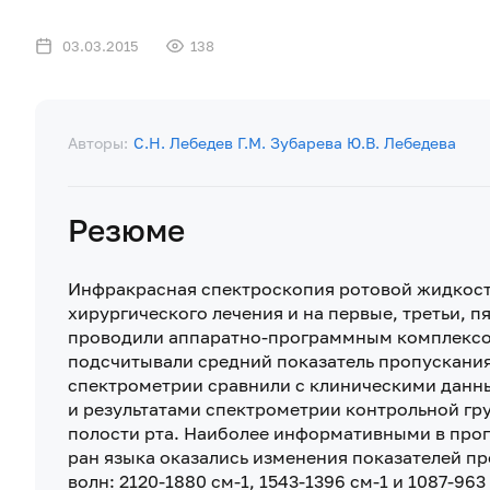
03.03.2015
138
Авторы:
С.Н. Лебедев
Г.М. Зубарева
Ю.В. Лебедева
Резюме
Инфракрасная спектроскопия ротовой жидкост
хирургического лечения и на первые, третьи, п
проводили аппаратно-программным комплексом
подсчитывали средний показатель пропускания
спектрометрии сравнили с клиническими данн
и результатами спектрометрии контрольной гр
полости рта. Наиболее информативными в про
ран языка оказались изменения показателей п
волн: 2120-1880 см-1, 1543-1396 см-1 и 1087-963