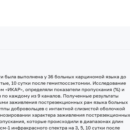
и была выполнена у 36 больных карциномой языка до
ятые, 10 сутки после гемиглоссэктомии. Исследование
 «ИКАР», определяли показатели пропускания (%) и
 по каждому из 9 каналов. Полученные результаты
ыми заживления пострезекционных ран языка больных
уппы добровольцев с интактной слизистой оболочкой
гнозировании характера заживления пострезекционны
ропускания, которые происходили в диапазонах длин
 см-1 инфракрасного спектра на 3, 5, 10 сутки после