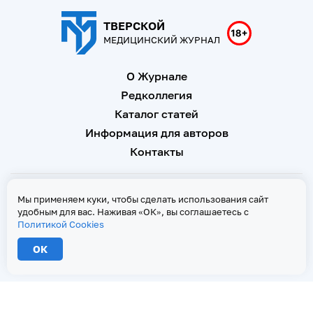
ТВЕРСКОЙ
МЕДИЦИНСКИЙ ЖУРНАЛ
О Журнале
Редколлегия
Каталог статей
Информация для авторов
Контакты
Свидетельство о регистрации Эл № ФС 77 - 67146 от 16
Мы применяем куки, чтобы сделать использования сайт
сентября 2016 г
удобным для вас. Наживая «ОК», вы соглашаетесь с
Политикой Cookies
Политика Cookies
ОК
2026 © Тверской медицинский журнал. Все права защищены
При копировании текстов ссылка на страницу-первоисточник обязательна