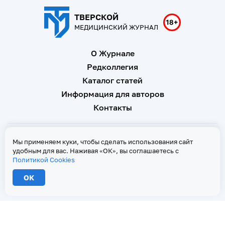
ТВЕРСКОЙ
МЕДИЦИНСКИЙ ЖУРНАЛ
О Журнале
Редколлегия
Каталог статей
Информация для авторов
Контакты
Свидетельство о регистрации Эл № ФС 77 - 67146 от 16
Мы применяем куки, чтобы сделать использования сайт
сентября 2016 г
удобным для вас. Наживая «ОК», вы соглашаетесь с
Политикой Cookies
Политика Cookies
ОК
2026 © Тверской медицинский журнал. Все права защищены
При копировании текстов ссылка на страницу-первоисточник обязательна