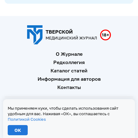
ТВЕРСКОЙ
МЕДИЦИНСКИЙ ЖУРНАЛ
О Журнале
Редколлегия
Каталог статей
Информация для авторов
Контакты
Свидетельство о регистрации Эл № ФС 77 - 67146 от 16
Мы применяем куки, чтобы сделать использования сайт
сентября 2016 г
удобным для вас. Наживая «ОК», вы соглашаетесь с
Политикой Cookies
Политика Cookies
ОК
2026 © Тверской медицинский журнал. Все права защищены
При копировании текстов ссылка на страницу-первоисточник обязательна