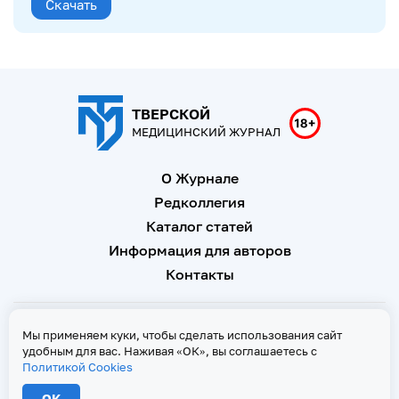
Скачать
ТВЕРСКОЙ
МЕДИЦИНСКИЙ ЖУРНАЛ
О Журнале
Редколлегия
Каталог статей
Информация для авторов
Контакты
Свидетельство о регистрации Эл № ФС 77 - 67146 от 16
Мы применяем куки, чтобы сделать использования сайт
сентября 2016 г
удобным для вас. Наживая «ОК», вы соглашаетесь с
Политикой Cookies
Политика Cookies
ОК