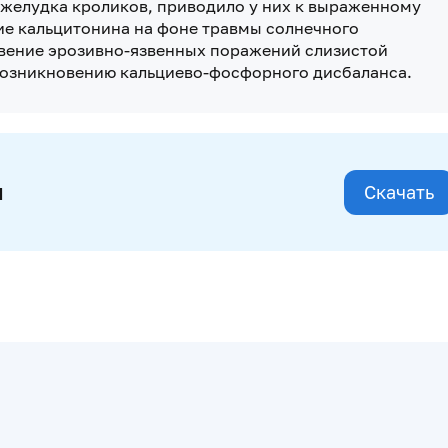
 желудка кроликов, приводило у них к выраженному
е кальцитонина на фоне травмы солнечного
овение эрозивно-язвенных поражений слизистой
возникновению кальциево-фосфорного дисбаланса.
и
Скачать