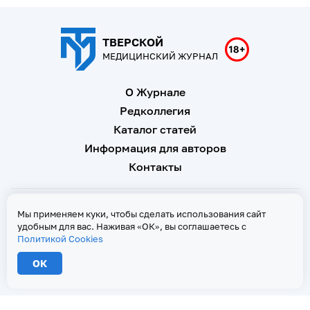
ТВЕРСКОЙ
МЕДИЦИНСКИЙ ЖУРНАЛ
О Журнале
Редколлегия
Каталог статей
Информация для авторов
Контакты
Свидетельство о регистрации Эл № ФС 77 - 67146 от 16
Мы применяем куки, чтобы сделать использования сайт
сентября 2016 г
удобным для вас. Наживая «ОК», вы соглашаетесь с
Политикой Cookies
Политика Cookies
ОК
2026 © Тверской медицинский журнал. Все права защищены
При копировании текстов ссылка на страницу-первоисточник обязательна