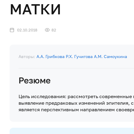
МАТКИ
02.10.2018
82
Авторы:
А.А. Грибкова
Р.Х. Гучигова
А.М. Самоукина
Резюме
Цель исследования: рассмотреть современные
выявление предраковых изменений эпителия, с
является перспективным направлением своев