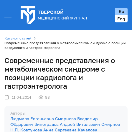
Ru
ТВЕРСКОЙ
МЕДИЦИНСКИЙ ЖУРНАЛ
Eng
Каталог статей
Современные представления о метаболическом синдроме с позиции
кардиолога и гастроэнтеролога
Современные представления о
метаболическом синдроме с
позиции кардиолога и
гастроэнтеролога
11.04.2014
88
Авторы:
Людмила Евгеньевна Смирнова
Владимир
Фёдорович Виноградов
Андрей Витальевич Смирнов
Н.П. Ковтунова
Анна Сергеевна Качалова