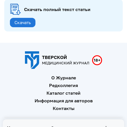
Скачать полный текст статьи
Скачать
ТВЕРСКОЙ
МЕДИЦИНСКИЙ ЖУРНАЛ
О Журнале
Редколлегия
Каталог статей
Информация для авторов
Контакты
Свидетельство о регистрации Эл № ФС 77 - 67146 от 16