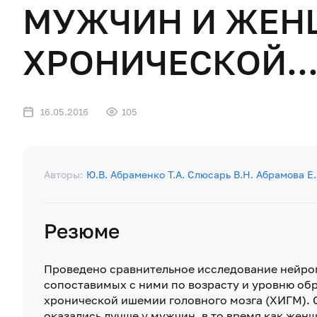
МУЖЧИН И ЖЕН
ХРОНИЧЕСКОЙ..
16.05.2016
105
Авторы:
Ю.В. Абраменко
Т.А. Слюсарь
В.Н. Абрамова
Е
Резюме
Проведено сравнительное исследование нейро
сопоставимых с ними по возрасту и уровню о
хронической ишемии головного мозга (ХИГМ). О
оказались лучше у мужчин, в то время как жен