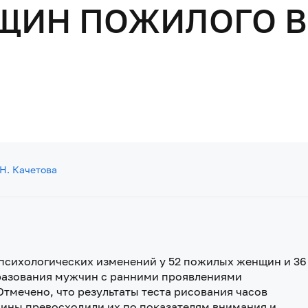
ЩИН ПОЖИЛОГО В
.
.Н. Качетова
психологических изменений у 52 пожилых женщин и 36
бразования мужчин с ранними проявлениями
тмечено, что результаты теста рисования часов
щины превосходили их по показателям внимания и