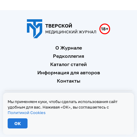
ТВЕРСКОЙ
МЕДИЦИНСКИЙ ЖУРНАЛ
О Журнале
Редколлегия
Каталог статей
Информация для авторов
Контакты
Свидетельство о регистрации Эл № ФС 77 - 67146 от 16
Мы применяем куки, чтобы сделать использования сайт
сентября 2016 г
удобным для вас. Наживая «ОК», вы соглашаетесь с
Политикой Cookies
Политика Cookies
ОК
2026 © Тверской медицинский журнал. Все права защищены
При копировании текстов ссылка на страницу-первоисточник обязательна