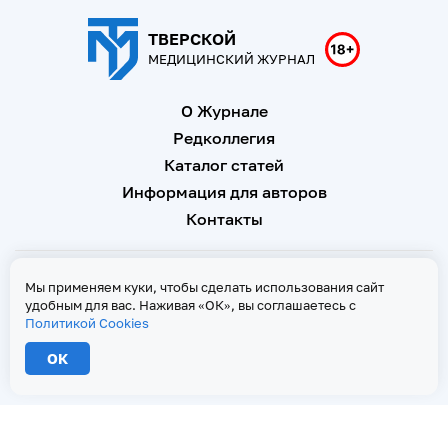
ТВЕРСКОЙ
МЕДИЦИНСКИЙ ЖУРНАЛ
О Журнале
Редколлегия
Каталог статей
Информация для авторов
Контакты
Свидетельство о регистрации Эл № ФС 77 - 67146 от 16
Мы применяем куки, чтобы сделать использования сайт
сентября 2016 г
удобным для вас. Наживая «ОК», вы соглашаетесь с
Политикой Cookies
Политика Cookies
ОК
2026 © Тверской медицинский журнал. Все права защищены
При копировании текстов ссылка на страницу-первоисточник обязательна