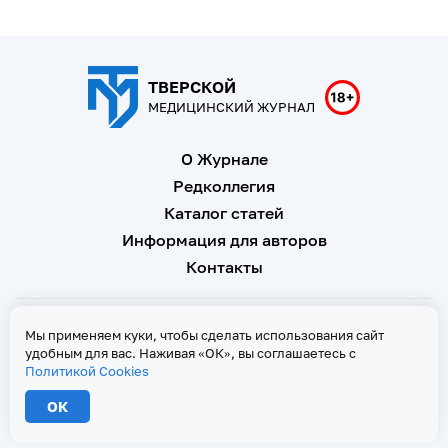
ТВЕРСКОЙ
МЕДИЦИНСКИЙ ЖУРНАЛ
О Журнале
Редколлегия
Каталог статей
Информация для авторов
Контакты
Свидетельство о регистрации Эл № ФС 77 - 67146 от 16
Мы применяем куки, чтобы сделать использования сайт
сентября 2016 г
удобным для вас. Наживая «ОК», вы соглашаетесь с
Политикой Cookies
Политика Cookies
ОК
2026 © Тверской медицинский журнал. Все права защищены
При копировании текстов ссылка на страницу-первоисточник обязательна