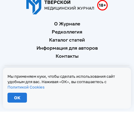
ТВЕРСКОЙ
МЕДИЦИНСКИЙ ЖУРНАЛ
О Журнале
Редколлегия
Каталог статей
Информация для авторов
Контакты
Свидетельство о регистрации Эл № ФС 77 - 67146 от 16
Мы применяем куки, чтобы сделать использования сайт
сентября 2016 г
удобным для вас. Наживая «ОК», вы соглашаетесь с
Политикой Cookies
Политика Cookies
ОК
2026 © Тверской медицинский журнал. Все права защищены
При копировании текстов ссылка на страницу-первоисточник обязательна