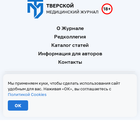
ТВЕРСКОЙ
МЕДИЦИНСКИЙ ЖУРНАЛ
О Журнале
Редколлегия
Каталог статей
Информация для авторов
Контакты
Свидетельство о регистрации Эл № ФС 77 - 67146 от 16
Мы применяем куки, чтобы сделать использования сайт
сентября 2016 г
удобным для вас. Наживая «ОК», вы соглашаетесь с
Политикой Cookies
Политика Cookies
ОК
2026 © Тверской медицинский журнал. Все права защищены
При копировании текстов ссылка на страницу-первоисточник обязательна