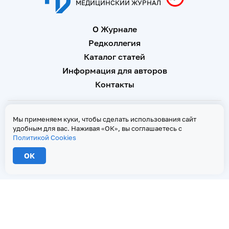
МЕДИЦИНСКИЙ ЖУРНАЛ
О Журнале
Редколлегия
Каталог статей
Информация для авторов
Контакты
Свидетельство о регистрации Эл № ФС 77 - 67146 от 16
Мы применяем куки, чтобы сделать использования сайт
сентября 2016 г
удобным для вас. Наживая «ОК», вы соглашаетесь с
Политикой Cookies
Политика Cookies
ОК
2026 © Тверской медицинский журнал. Все права защищены
При копировании текстов ссылка на страницу-первоисточник обязательна