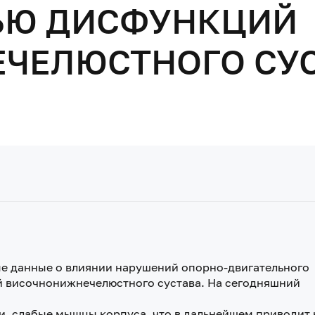
ЬЮ ДИСФУНКЦИЙ
ЕЛЮСТНОГО СУСТ
ые данные о влиянии нарушений опорно-двигательного
й височнонижнечелюстного сустава. На сегодняшний
, слабые мышцы корпуса, что в дальнейшем приводит 