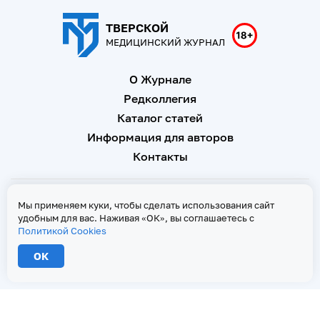
ТВЕРСКОЙ
МЕДИЦИНСКИЙ ЖУРНАЛ
О Журнале
Редколлегия
Каталог статей
Информация для авторов
Контакты
Свидетельство о регистрации Эл № ФС 77 - 67146 от 16
Мы применяем куки, чтобы сделать использования сайт
сентября 2016 г
удобным для вас. Наживая «ОК», вы соглашаетесь с
Политикой Cookies
Политика Cookies
ОК
2026 © Тверской медицинский журнал. Все права защищены
При копировании текстов ссылка на страницу-первоисточник обязательна