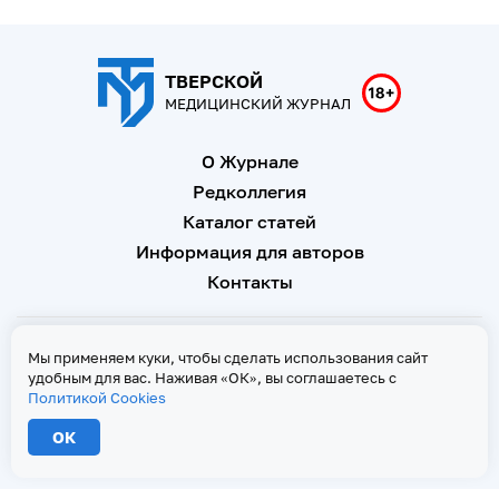
ТВЕРСКОЙ
МЕДИЦИНСКИЙ ЖУРНАЛ
О Журнале
Редколлегия
Каталог статей
Информация для авторов
Контакты
Свидетельство о регистрации Эл № ФС 77 - 67146 от 16
Мы применяем куки, чтобы сделать использования сайт
сентября 2016 г
удобным для вас. Наживая «ОК», вы соглашаетесь с
Политикой Cookies
Политика Cookies
ОК
2026 © Тверской медицинский журнал. Все права защищены
При копировании текстов ссылка на страницу-первоисточник обязательна